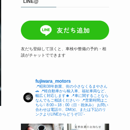
LINE@
友だち登録して頂くと、車検や整備の予約・相
談がチャットでできます
fujiwara_motors
📍昭和38年創業、街の小さなくるまやさん
🚗
📍軽自動車から輸入車、福祉車両など、
幅広く対応します☻︎
📍車に関することなら
なんでもご相談ください✨
📍営業時間はこ
ちら☟
8:00～18：00（日・祝休み）
お問い
合わせは電話☏、DM✉️、または下記のリ
ンクよりLINEからどうぞ👌🏻´-