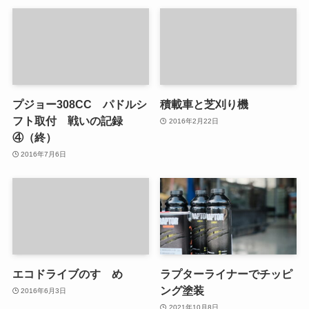
プジョー308CC パドルシ
積載車と芝刈り機
フト取付 戦いの記録
2016年2月22日
④（終）
2016年7月6日
エコドライブのすゝめ
ラプターライナーでチッピ
ング塗装
2016年6月3日
2021年10月8日