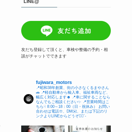
LINE@
友だち登録して頂くと、車検や整備の予約・相
談がチャットでできます
fujiwara_motors
📍昭和38年創業、街の小さなくるまやさん
🚗
📍軽自動車から輸入車、福祉車両など、
幅広く対応します☻︎
📍車に関することなら
なんでもご相談ください✨
📍営業時間はこ
ちら☟
8:00～18：00（日・祝休み）
お問い
合わせは電話☏、DM✉️、または下記のリ
ンクよりLINEからどうぞ👌🏻´-
か