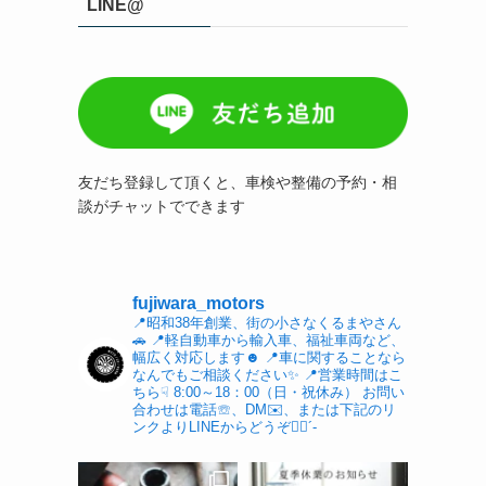
LINE@
友だち登録して頂くと、車検や整備の予約・相
談がチャットでできます
fujiwara_motors
📍昭和38年創業、街の小さなくるまやさん
🚗
📍軽自動車から輸入車、福祉車両など、
幅広く対応します☻︎
📍車に関することなら
なんでもご相談ください✨
📍営業時間はこ
ちら☟
8:00～18：00（日・祝休み）
お問い
合わせは電話☏、DM✉️、または下記のリ
ンクよりLINEからどうぞ👌🏻´-