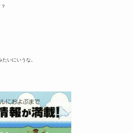
て？
みたいにいうな。